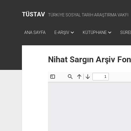
TÜSTAV
TÜRKİYE SOSYAL TARİH ARAŞTIRMA VAKFI
ANA SAYFA
E-ARŞİV
KÜTÜPHANE
SÜREL
Nihat Sargın Arşiv Fo