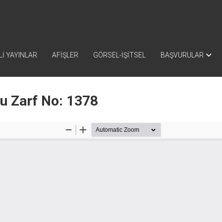
İ YAYINLAR
AFİŞLER
GÖRSEL-İŞİTSEL
BAŞVURULAR
nu Zarf No: 1378