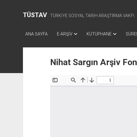
TÜSTAV
TÜRKİYE SOSYAL TARİH ARAŞTIRMA VAKFI
ANA SAYFA
E-ARŞİV
KÜTÜPHANE
SÜREL
Nihat Sargın Arşiv Fo