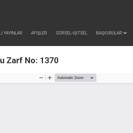
İ YAYINLAR
AFİŞLER
GÖRSEL-İŞİTSEL
BAŞVURULAR
nu Zarf No: 1370