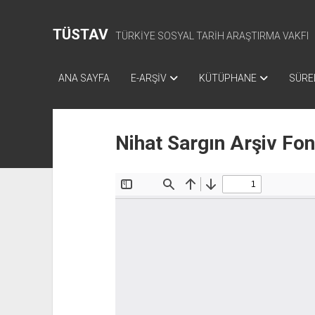
TÜSTAV
TÜRKİYE SOSYAL TARİH ARAŞTIRMA VAKFI
ANA SAYFA
E-ARŞİV
KÜTÜPHANE
SÜREL
Nihat Sargın Arşiv Fo