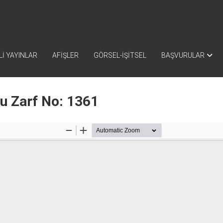
İ YAYINLAR
AFİŞLER
GÖRSEL-İŞİTSEL
BAŞVURULAR
nu Zarf No: 1361