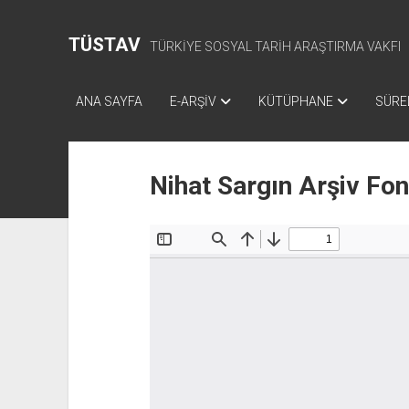
TÜSTAV
TÜRKİYE SOSYAL TARİH ARAŞTIRMA VAKFI
ANA SAYFA
E-ARŞİV
KÜTÜPHANE
SÜREL
Nihat Sargın Arşiv Fo