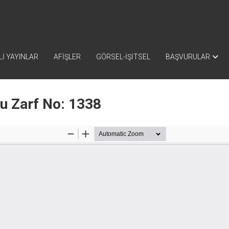
İ YAYINLAR
AFİŞLER
GÖRSEL-İŞİTSEL
BAŞVURULAR
nu Zarf No: 1338