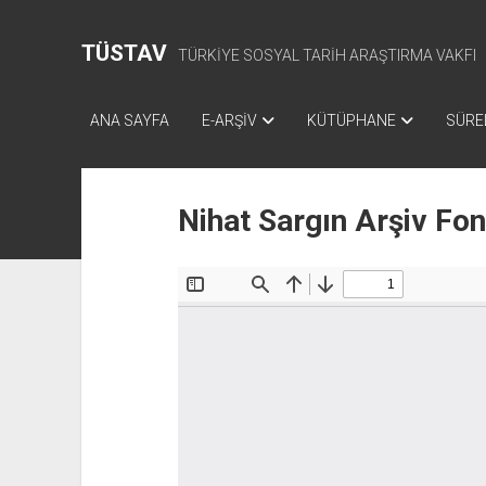
TÜSTAV
TÜRKİYE SOSYAL TARİH ARAŞTIRMA VAKFI
ANA SAYFA
E-ARŞİV
KÜTÜPHANE
SÜREL
Nihat Sargın Arşiv Fo