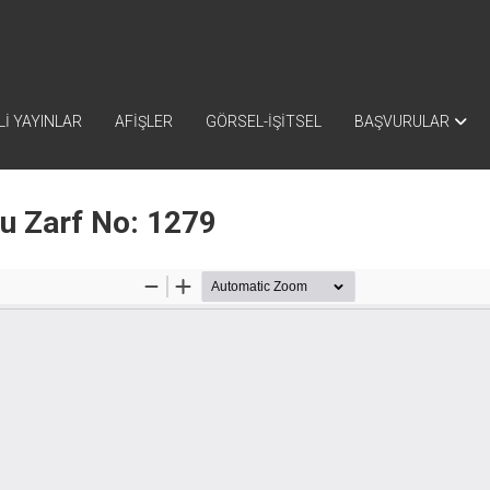
İ YAYINLAR
AFİŞLER
GÖRSEL-İŞİTSEL
BAŞVURULAR
nu Zarf No: 1279