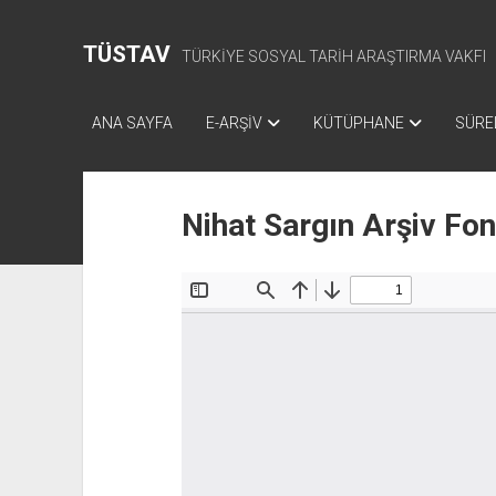
TÜSTAV
TÜRKİYE SOSYAL TARİH ARAŞTIRMA VAKFI
ANA SAYFA
E-ARŞİV
KÜTÜPHANE
SÜREL
Nihat Sargın Arşiv Fo