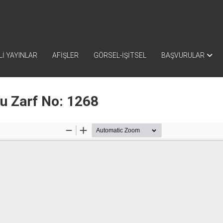
İ YAYINLAR
AFİŞLER
GÖRSEL-İŞİTSEL
BAŞVURULAR
nu Zarf No: 1268