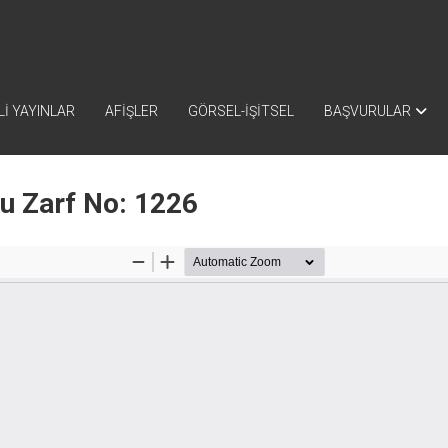
İ YAYINLAR
AFİŞLER
GÖRSEL-İŞİTSEL
BAŞVURULAR
nu Zarf No: 1226