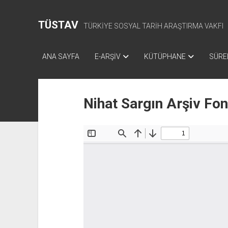
TÜSTAV
TÜRKİYE SOSYAL TARİH ARAŞTIRMA VAKFI
ANA SAYFA
E-ARŞİV
KÜTÜPHANE
SÜREL
Nihat Sargın Arşiv Fo