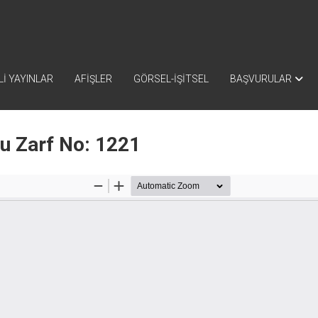
İ YAYINLAR
AFİŞLER
GÖRSEL-İŞİTSEL
BAŞVURULAR
nu Zarf No: 1221