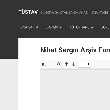
TÜSTAV
TÜRKİYE SOSYAL TARİH ARAŞTIRMA VAKFI
ANA SAYFA
E-ARŞİV
KÜTÜPHANE
SÜREL
Nihat Sargın Arşiv Fo