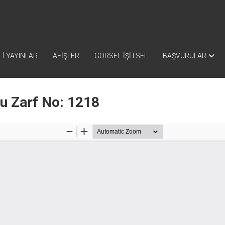
İ YAYINLAR
AFİŞLER
GÖRSEL-İŞİTSEL
BAŞVURULAR
nu Zarf No: 1218