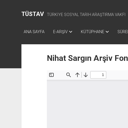
TÜSTAV
TÜRKİYE SOSYAL TARİH ARAŞTIRMA VAKFI
ANA SAYFA
E-ARŞİV
KÜTÜPHANE
SÜREL
Nihat Sargın Arşiv Fo