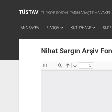
TÜSTAV
TÜRKİYE SOSYAL TARİH ARAŞTIRMA VAKFI
ANA SAYFA
E-ARŞİV
KÜTÜPHANE
SÜREL
Nihat Sargın Arşiv Fo