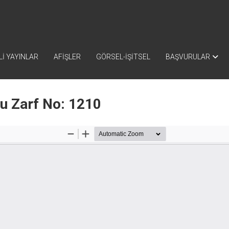
İ YAYINLAR
AFİŞLER
GÖRSEL-İŞİTSEL
BAŞVURULAR
nu Zarf No: 1210