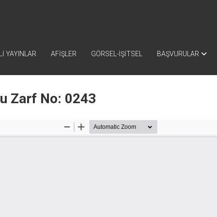
İ YAYINLAR
AFİŞLER
GÖRSEL-İŞİTSEL
BAŞVURULAR
nu Zarf No: 0243