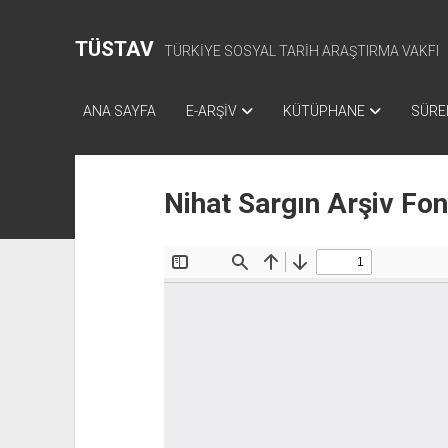
TÜSTAV
TÜRKİYE SOSYAL TARİH ARAŞTIRMA VAKFI
ANA SAYFA
E-ARŞİV
KÜTÜPHANE
SÜREL
Nihat Sargın Arşiv Fo