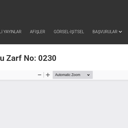
İ YAYINLAR
AFİŞLER
GÖRSEL-İŞİTSEL
BAŞVURULAR
nu Zarf No: 0230