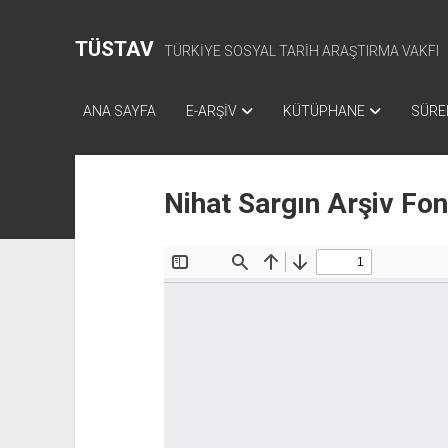
TÜSTAV
TÜRKİYE SOSYAL TARİH ARAŞTIRMA VAKFI
ANA SAYFA
E-ARŞİV
KÜTÜPHANE
SÜREL
Nihat Sargın Arşiv Fo