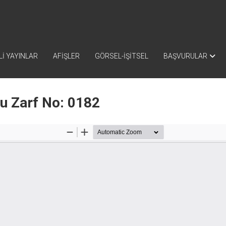
İ YAYINLAR
AFİŞLER
GÖRSEL-İŞİTSEL
BAŞVURULAR
nu Zarf No: 0182