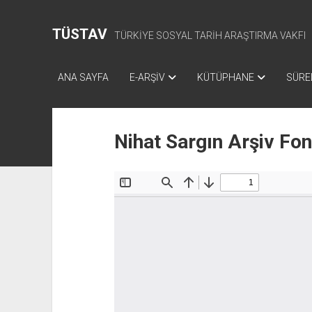
TÜSTAV
TÜRKİYE SOSYAL TARİH ARAŞTIRMA VAKFI
ANA SAYFA
E-ARŞİV
KÜTÜPHANE
SÜREL
Nihat Sargın Arşiv Fo