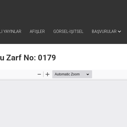
İ YAYINLAR
AFİŞLER
GÖRSEL-İŞİTSEL
BAŞVURULAR
nu Zarf No: 0179