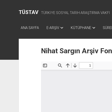
TÜSTAV
TÜRKİYE SOSYAL TARİH ARAŞTIRMA VAKFI
ANA SAYFA
E-ARŞİV
KÜTÜPHANE
SÜREL
Nihat Sargın Arşiv Fo