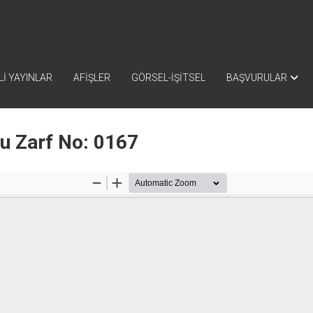
İ YAYINLAR
AFİŞLER
GÖRSEL-İŞİTSEL
BAŞVURULAR
nu Zarf No: 0167