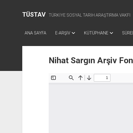
TÜSTAV
TÜRKİYE SOSYAL TARİH ARAŞTIRMA VAKFI
ANA SAYFA
E-ARŞİV
KÜTÜPHANE
SÜREL
Nihat Sargın Arşiv Fo