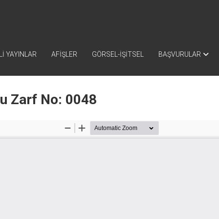
İ YAYINLAR
AFİŞLER
GÖRSEL-İŞİTSEL
BAŞVURULAR
nu Zarf No: 0048