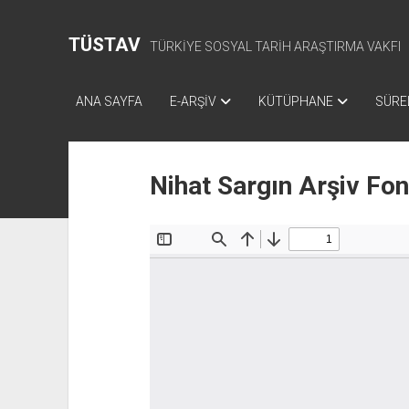
TÜSTAV
TÜRKİYE SOSYAL TARİH ARAŞTIRMA VAKFI
ANA SAYFA
E-ARŞİV
KÜTÜPHANE
SÜREL
Nihat Sargın Arşiv Fo