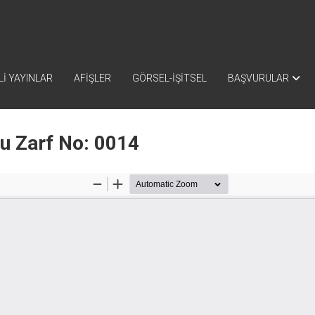
İ YAYINLAR
AFİŞLER
GÖRSEL-İŞİTSEL
BAŞVURULAR
nu Zarf No: 0014