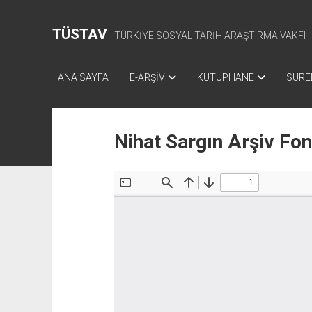
TÜSTAV
TÜRKİYE SOSYAL TARİH ARAŞTIRMA VAKFI
ANA SAYFA
E-ARŞİV
KÜTÜPHANE
SÜREL
Nihat Sargın Arşiv Fo