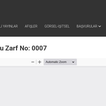
İ YAYINLAR
AFİŞLER
GÖRSEL-İŞİTSEL
BAŞVURULAR
nu Zarf No: 0007