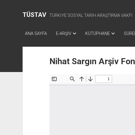
TÜSTAV
TÜRKİYE SOSYAL TARİH ARAŞTIRMA VAKFI
ANA SAYFA
E-ARŞİV
KÜTÜPHANE
SÜREL
Nihat Sargın Arşiv Fo