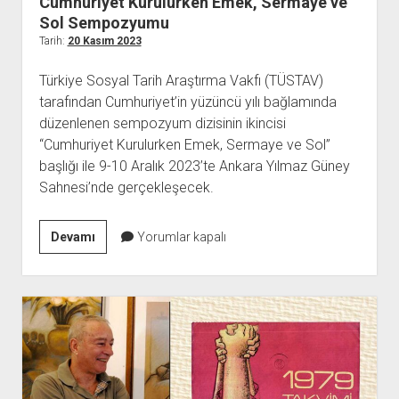
Cumhuriyet Kurulurken Emek, Sermaye ve
açılır
BARIŞ HAREKETLERİ ARŞİV FONU
SOL HAREKETLER KİTAPLIĞI
ÜYE BAŞVURU FORMU
İLETİŞİM
aç
menüyü
Sol Sempozyumu
ARŞİVLERDEN YARARLANMA FORMU
DAVA DOSYALARI ARŞİV FONU
EMEK HAREKETİ KİTAPLIĞI
İLETİŞİM BİLGİLERİ
aç
Tarih:
20 Kasım 2023
GÖRSEL-İŞİTSEL ARŞİV FONU
BARIŞ HAREKETİ KİTAPLIĞI
BANKA HESAPLARIMIZ
KİTAP ABONE FORMU
Türkiye Sosyal Tarih Araştırma Vakfı (TÜSTAV)
ARŞİVLERDEN YARARLANMA KOŞULLARI
GENÇLİK HAREKETİ KİTAPLIĞI
ÇALIŞMA GÜNLERİMİZ
tarafından Cumhuriyet’in yüzüncü yılı bağlamında
KADIN HAREKETİ KİTAPLIĞI
düzenlenen sempozyum dizisinin ikincisi
“Cumhuriyet Kurulurken Emek, Sermaye ve Sol”
ÖĞRETMEN HAREKETİ KİTAPLIĞI
başlığı ile 9-10 Aralık 2023’te Ankara Yılmaz Güney
ANTİKOMÜNİZM KİTAPLIĞI
Sahnesi’nde gerçekleşecek.
AYDINLIK KÜLLİYATI KİTAPLIĞI
NÂZIM HİKMET KİTAPLIĞI
Cumhuriyet
Devamı
Yorumlar kapalı
Kurulurken
HİKMET KIVILCIMLI KİTAPLIĞI
Emek,
KERİM SADİ KİTAPLIĞI
Sermaye
HAYDAR RİFAT KİTAPLIĞI
ve
Sol
1940’LI YILLAR KİTAPLIĞI
Sempozyumu
açılır
YURTDIŞI KİTAPLIĞI
menüyü