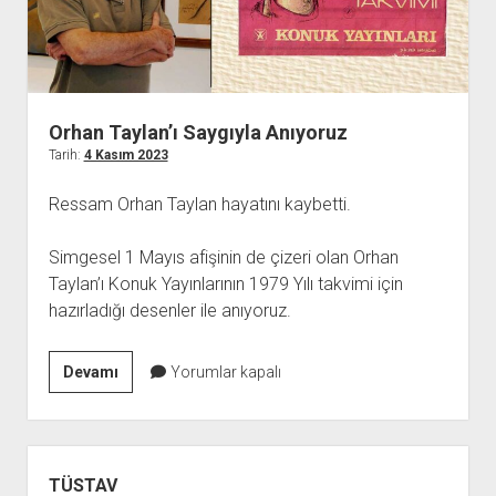
YURTDIŞI KİTAPLIĞI
aç
ATTF KİTAPLIĞI
FİDEF KİTAPLIĞI
TDF KİTAPLIĞI
Orhan Taylan’ı Saygıyla Anıyoruz
GDF KİTAPLIĞI
Tarih:
4 Kasım 2023
Ressam Orhan Taylan hayatını kaybetti.
Simgesel 1 Mayıs afişinin de çizeri olan Orhan
Taylan’ı Konuk Yayınlarının 1979 Yılı takvimi için
hazırladığı desenler ile anıyoruz.
Orhan
Devamı
Yorumlar kapalı
Taylan’ı
Saygıyla
Anıyoruz
Yan
Menü
TÜSTAV