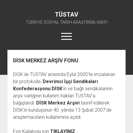
TÜSTAV
TÜRKİYE SOSYAL TARİH ARAŞTIRMA VAKFI
menüyü
aç
twitter
facebook
instagram
youtube
DİSK MERKEZ ARŞİV FONU
ANA SAYFA
DİSK ile TÜSTAV arasında Eylül 2005’te imzalanan
açılır
E-ARŞİV
bir protokolle,
Devrimci İşçi Sendikaları
menüyü
açılır
TKP ARŞİV FONU
KÜTÜPHANE
aç
Konfederasyonu DİSK
’in ve bağlı sendikalarının
menüyü
arşiv varlığının kullanım hakları TÜSTAV’a
SÜRELİ YAYINLAR
TİP ARŞİV FONU
TKP KİTAPLIĞI
aç
bağışlandı.
DİSK Merkez Arşivi
tasnif edilerek
TSİP ARŞİV FONU
TİP KİTAPLIĞI
AFİŞLER
DİSK’in kuruluşunun 40. yılında 13 Şubat 2007’de
TBKP ARŞİV FONU
GÖRSEL-İŞİTSEL
TSİP KİTAPLIĞI
araştırmacıların kullanımına açıldı.
açılır
İŞÇİ HAREKETLERİ ARŞİV FONU
TBKP KİTAPLIĞI
BAŞVURULAR
menüyü
Fon Katalogu için
TIKLAYINIZ