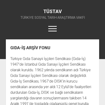
TÜSTAV
TÜRKİYE SOSYAL TARİH ARAŞTIRMA VAKFI
menüyü
aç
twitter
facebook
instagram
youtube
GIDA-İŞ ARŞİV FONU
ANA SAYFA
Türkiye Gıda Sanayii İşçileri Sendikası (Gıda-İş)
açılır
E-ARŞİV
1947’de İstanbul Gıda Sanayi İşçileri Sendikası
menüyü
açılır
TKP ARŞİV FONU
KÜTÜPHANE
aç
olarak kuruldu. 1962 yılında sendikanın adı Türkiye
menüyü
Gıda Sanayi İşçileri Sendikası olarak değiştirildi.
SÜRELİ YAYINLAR
TİP ARŞİV FONU
TKP KİTAPLIĞI
aç
Gıda-İş Sendikası, 1967’de DİSK’in kurucu
TSİP ARŞİV FONU
TİP KİTAPLIĞI
AFİŞLER
sendikaları arasında yer aldı.12 Eylül’de faaliyetleri
TBKP ARŞİV FONU
GÖRSEL-İŞİTSEL
TSİP KİTAPLIĞI
durdurulan Gıda-İş, DİSK ve bağlı sendikaların
yargılandığı davanın sonuçlanmasını takiben 14
açılır
İŞÇİ HAREKETLERİ ARŞİV FONU
TBKP KİTAPLIĞI
BAŞVURULAR
menüyü
Aralık 1991’de topladığı olağanüstü genel kurulla