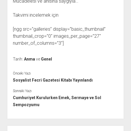
Mücadelesi ve anısına saygıyla…
YURTDIŞI KİTAPLIĞI
aç
ATTF KİTAPLIĞI
Takvimi incelemek için
FİDEF KİTAPLIĞI
[ngg src=”galleries” display=”basic_thumbnail”
TDF KİTAPLIĞI
thumbnail_crop=”0″ images_per_page=”27″
GDF KİTAPLIĞI
number_of_columns=”3″]
Tarih:
Anma
ve
Genel
Önceki Yazı
Sosyalist Fecri Gazetesi Kitabı Yayınlandı
Sonraki Yazı
Cumhuriyet Kurulurken Emek, Sermaye ve Sol
Sempozyumu
Yan