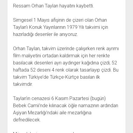
açılır
BARIŞ HAREKETLERİ ARŞİV FONU
SOL HAREKETLER KİTAPLIĞI
ÜYE BAŞVURU FORMU
İLETİŞİM
aç
Ressam Orhan Taylan hayatını kaybetti.
menüyü
ARŞİVLERDEN YARARLANMA FORMU
DAVA DOSYALARI ARŞİV FONU
EMEK HAREKETİ KİTAPLIĞI
İLETİŞİM BİLGİLERİ
aç
Simgesel 1 Mayıs afişinin de çizeri olan Orhan
GÖRSEL-İŞİTSEL ARŞİV FONU
BARIŞ HAREKETİ KİTAPLIĞI
BANKA HESAPLARIMIZ
KİTAP ABONE FORMU
Taylan’ı Konuk Yayınlarının 1979 Yılı takvimi için
ARŞİVLERDEN YARARLANMA KOŞULLARI
GENÇLİK HAREKETİ KİTAPLIĞI
ÇALIŞMA GÜNLERİMİZ
hazırladığı desenler ile anıyoruz.
KADIN HAREKETİ KİTAPLIĞI
Orhan Taylan, takvim üzerinde çalışırken renk ayrımı
ÖĞRETMEN HAREKETİ KİTAPLIĞI
film maliyetini ortadan kaldırmak için her renkte
ANTİKOMÜNİZM KİTAPLIĞI
basılacak desenleri ayrı aydınger kağıdına çizdi; 52
AYDINLIK KÜLLİYATI KİTAPLIĞI
haftada 52 deseni 4 renk olarak tasarlayıp çizdi. Bu
takvim Türkiye’de Türkçe-Kürtçe basılan ilk
NÂZIM HİKMET KİTAPLIĞI
takvimdir.
HİKMET KIVILCIMLI KİTAPLIĞI
KERİM SADİ KİTAPLIĞI
Taylan’ın cenazesi 6 Kasım Pazartesi (bugün)
Bebek Camii’nde kılınacak öğle namazının ardından
HAYDAR RİFAT KİTAPLIĞI
Aşiyan Mezarlığı’ndaki aile mezarlığına
1940’LI YILLAR KİTAPLIĞI
defnedilecek.
açılır
YURTDIŞI KİTAPLIĞI
menüyü