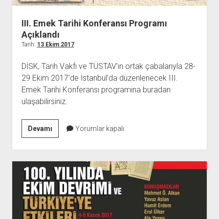
YURTDIŞI KİTAPLIĞI
aç
ATTF KİTAPLIĞI
III. Emek Tarihi Konferansı Programı
FİDEF KİTAPLIĞI
Açıklandı
Tarih:
13 Ekim 2017
TDF KİTAPLIĞI
GDF KİTAPLIĞI
DİSK, Tarih Vakfı ve TÜSTAV’ın ortak çabalarıyla 28-
29 Ekim 2017’de İstanbul’da düzenlenecek III.
Emek Tarihi Konferansı programına buradan
ulaşabilirsiniz.
III.
Devamı
Yorumlar kapalı
Emek
Tarihi
Konferansı
Programı
Açıklandı