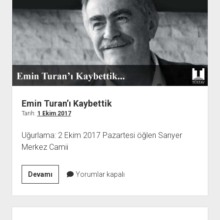
ve
Türkiye’ye
Etkileri
Sempozyumu
&
Sergisi
Emin Turan’ı Kaybettik
Tarih:
1 Ekim 2017
Uğurlama: 2 Ekim 2017 Pazartesi öğlen Sarıyer
Merkez Camii
Emin
Devamı
Yorumlar kapalı
Turan’ı
Kaybettik
Yan