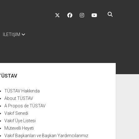
twitter
facebook
instagram
youtube
İLETİŞİM
nü
TÜSTAV
TÜSTAV Hakkında
About TÜSTAV
A Propos de TÜSTAV
Vakıf Senedi
Vakıf Üye Listesi
Mütevelli Heyeti
Vakıf Başkanları ve Başkan Yardımcılarımız