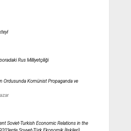
kteyl
radaki Rus Milliyetçiliği
unan Ordusunda Komünist Propaganda ve
Yazar
nt Soviet-Turkish Economic Relations in the
0’lerde Sovyet-Türk Ekonomik İlişkileri)