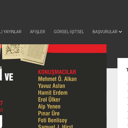
İ YAYINLAR
AFİŞLER
GÖRSEL-İŞİTSEL
BAŞVURULAR
Yan
Me