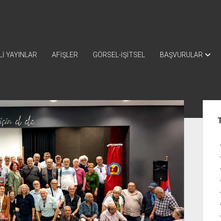
İ YAYINLAR
AFİŞLER
GÖRSEL-İŞİTSEL
BAŞVURULAR
Yan
Me