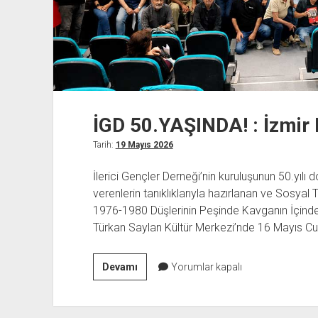
İGD 50.YAŞINDA! : İzmir 
Tarih:
19 Mayıs 2026
İlerici Gençler Derneği’nin kuruluşunun 50.yılı 
verenlerin tanıklıklarıyla hazırlanan ve Sosyal 
1976-1980 Düşlerinin Peşinde Kavganın İçinde” k
Türkan Saylan Kültür Merkezi’nde 16 Mayıs Cum
İGD
Devamı
Yorumlar kapalı
50.YAŞINDA!
:
İzmir