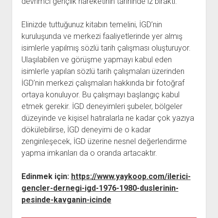
devrimci gençlik hareketinin tarihinde iz bıraktı.
YURTDIŞI KİTAPLIĞI
aç
ATTF KİTAPLIĞI
Elinizde tuttuğunuz kitabın temelini, İGD’nin
FİDEF KİTAPLIĞI
kuruluşunda ve merkezi faaliyetlerinde yer almış
isimlerle yapılmış sözlü tarih çalışması oluşturuyor.
TDF KİTAPLIĞI
Ulaşılabilen ve görüşme yapmayı kabul eden
GDF KİTAPLIĞI
isimlerle yapılan sözlü tarih çalışmaları üzerinden
İGD’nin merkezi çalışmaları hakkında bir fotoğraf
ortaya konuluyor. Bu çalışmayı başlangıç kabul
etmek gerekir. İGD deneyimleri şubeler, bölgeler
düzeyinde ve kişisel hatıralarla ne kadar çok yazıya
dökülebilirse, İGD deneyimi de o kadar
zenginleşecek, İGD üzerine nesnel değerlendirme
yapma imkanları da o oranda artacaktır.
Edinmek için:
https://www.yaykoop.com/ilerici-
gencler-dernegi-igd-1976-1980-duslerinin-
pesinde-kavganin-icinde