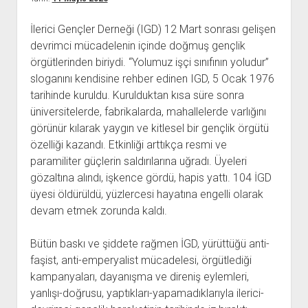
açılır
BARIŞ HAREKETLERİ ARŞİV FONU
SOL HAREKETLER KİTAPLIĞI
ÜYE BAŞVURU FORMU
İLETİŞİM
aç
menüyü
ARŞİVLERDEN YARARLANMA FORMU
DAVA DOSYALARI ARŞİV FONU
EMEK HAREKETİ KİTAPLIĞI
İLETİŞİM BİLGİLERİ
aç
İlerici Gençler Derneği (IGD) 12 Mart sonrası gelişen
devrimci mücadelenin içinde doğmuş gençlik
GÖRSEL-İŞİTSEL ARŞİV FONU
BARIŞ HAREKETİ KİTAPLIĞI
BANKA HESAPLARIMIZ
KİTAP ABONE FORMU
örgütlerinden biriydi. “Yolumuz işçi sınıfının yoludur”
ARŞİVLERDEN YARARLANMA KOŞULLARI
GENÇLİK HAREKETİ KİTAPLIĞI
ÇALIŞMA GÜNLERİMİZ
sloganını kendisine rehber edinen IGD, 5 Ocak 1976
KADIN HAREKETİ KİTAPLIĞI
tarihinde kuruldu. Kurulduktan kısa süre sonra
üniversitelerde, fabrikalarda, mahallelerde varlığını
ÖĞRETMEN HAREKETİ KİTAPLIĞI
görünür kılarak yaygın ve kitlesel bir gençlik örgütü
ANTİKOMÜNİZM KİTAPLIĞI
özelliği kazandı. Etkinliği arttıkça resmi ve
AYDINLIK KÜLLİYATI KİTAPLIĞI
paramiliter güçlerin saldırılarına uğradı. Üyeleri
gözaltına alındı, işkence gördü, hapis yattı. 104 İGD
NÂZIM HİKMET KİTAPLIĞI
üyesi öldürüldü, yüzlercesi hayatına engelli olarak
HİKMET KIVILCIMLI KİTAPLIĞI
devam etmek zorunda kaldı.
KERİM SADİ KİTAPLIĞI
Bütün baskı ve şiddete rağmen İGD, yürüttüğü anti-
HAYDAR RİFAT KİTAPLIĞI
faşist, anti-emperyalist mücadelesi, örgütlediği
1940’LI YILLAR KİTAPLIĞI
kampanyaları, dayanışma ve direniş eylemleri,
açılır
YURTDIŞI KİTAPLIĞI
yanlışı-doğrusu, yaptıkları-yapamadıklarıyla ilerici-
menüyü