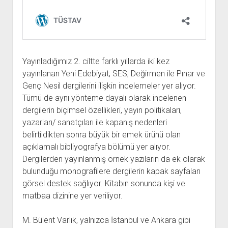
YURTDIŞI KİTAPLIĞI
aç
ATTF KİTAPLIĞI
FİDEF KİTAPLIĞI
TDF KİTAPLIĞI
Yayınladığımız 2. ciltte farklı yıllarda iki kez
GDF KİTAPLIĞI
yayınlanan Yeni Edebiyat, SES, Değirmen ile Pınar ve
Genç Nesil dergilerini ilişkin incelemeler yer alıyor.
Tümü de aynı yönteme dayalı olarak incelenen
dergilerin biçimsel özellikleri, yayın politikaları,
yazarları/ sanatçıları ile kapanış nedenleri
belirtildikten sonra büyük bir emek ürünü olan
açıklamalı bibliyografya bölümü yer alıyor.
Dergilerden yayınlanmış örnek yazıların da ek olarak
bulunduğu monografilere dergilerin kapak sayfaları
görsel destek sağlıyor. Kitabın sonunda kişi ve
matbaa dizinine yer veriliyor.
M. Bülent Varlık, yalnızca İstanbul ve Ankara gibi