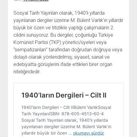
açılır
BARIŞ HAREKETLERİ ARŞİV FONU
SOL HAREKETLER KİTAPLIĞI
ÜYE BAŞVURU FORMU
İLETİŞİM
aç
menüyü
ARŞİVLERDEN YARARLANMA FORMU
DAVA DOSYALARI ARŞİV FONU
EMEK HAREKETİ KİTAPLIĞI
İLETİŞİM BİLGİLERİ
aç
Sosyal Tarih Yayınları olarak, 1940’lı yıllarda
yayınlanan dergiler üzerine M. Bülent Varlık’ın yıllardır
GÖRSEL-İŞİTSEL ARŞİV FONU
BARIŞ HAREKETİ KİTAPLIĞI
BANKA HESAPLARIMIZ
KİTAP ABONE FORMU
büyük bir özen ve titizlikle yaptığı çalışmaların 2.
ARŞİVLERDEN YARARLANMA KOŞULLARI
GENÇLİK HAREKETİ KİTAPLIĞI
ÇALIŞMA GÜNLERİMİZ
cildini sunuyoruz. Bu dergiler, çoğunluğu Türkiye
KADIN HAREKETİ KİTAPLIĞI
Komünist Partisi (TKP) yönetici/üyeleri veya
“sempatizanları” tarafından doğrudan doğruya veya
ÖĞRETMEN HAREKETİ KİTAPLIĞI
dolaylı olarak yönlendirilmiş; siyaset, sanat ve
ANTİKOMÜNİZM KİTAPLIĞI
edebiyatta görüşlerini ifade ettikleri birer organ
AYDINLIK KÜLLİYATI KİTAPLIĞI
niteliğindedir.
NÂZIM HİKMET KİTAPLIĞI
HİKMET KIVILCIMLI KİTAPLIĞI
KERİM SADİ KİTAPLIĞI
HAYDAR RİFAT KİTAPLIĞI
1940’LI YILLAR KİTAPLIĞI
açılır
YURTDIŞI KİTAPLIĞI
menüyü