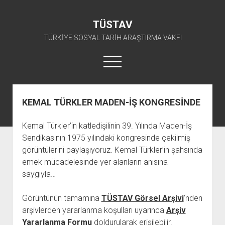
TÜSTAV
TÜRKİYE SOSYAL TARİH ARAŞTIRMA VAKFI
menüyü
aç
twitter
facebook
instagram
youtube
KEMAL TÜRKLER MADEN-İŞ KONGRESİNDE
ANA SAYFA
Kemal Türkler’in katledişilinin 39. Yılında Maden-İş
açılır
E-ARŞİV
Sendikasının 1975 yılındaki kongresinde çekilmiş
menüyü
açılır
TKP ARŞİV FONU
KÜTÜPHANE
aç
görüntülerini paylaşıyoruz. Kemal Türkler’in şahsında
menüyü
emek mücadelesinde yer alanların anısına
SÜRELİ YAYINLAR
TİP ARŞİV FONU
TKP KİTAPLIĞI
aç
saygıyla…
TSİP ARŞİV FONU
TİP KİTAPLIĞI
AFİŞLER
TBKP ARŞİV FONU
GÖRSEL-İŞİTSEL
TSİP KİTAPLIĞI
Görüntünün tamamına
TÜSTAV Görsel Arşivi
‘nden
arşivlerden yararlanma koşulları uyarınca
Arşiv
açılır
İŞÇİ HAREKETLERİ ARŞİV FONU
TBKP KİTAPLIĞI
BAŞVURULAR
menüyü
Yararlanma Formu
doldurularak erişilebilir.