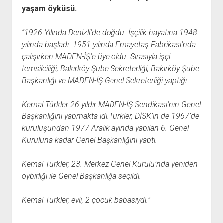
YURTDIŞI KİTAPLIĞI
aç
yaşam öyküsü.
ATTF KİTAPLIĞI
“1926 Yılında Denizli’de doğdu. İşçilik hayatına 1948
FİDEF KİTAPLIĞI
yılında başladı. 1951 yılında Emayetaş Fabrikası’nda
TDF KİTAPLIĞI
çalışırken MADEN-İŞ’e üye oldu. Sırasıyla işçi
GDF KİTAPLIĞI
temsilciliği, Bakırköy Şube Sekreterliği, Bakırköy Şube
Başkanlığı ve MADEN-İŞ Genel Sekreterliği yaptığı.
Kemal Türkler 26 yıldır MADEN-İŞ Sendikası’nın Genel
Başkanlığını yapmakta idi.Türkler, DİSK’in de 1967’de
kuruluşundan 1977 Aralık ayında yapılan 6. Genel
Kuruluna kadar Genel Başkanlığını yaptı.
Kemal Türkler, 23. Merkez Genel Kurulu’nda yeniden
oybirliği ile Genel Başkanlığa seçildi.
Kemal Türkler, evli, 2 çocuk babasıydı.”