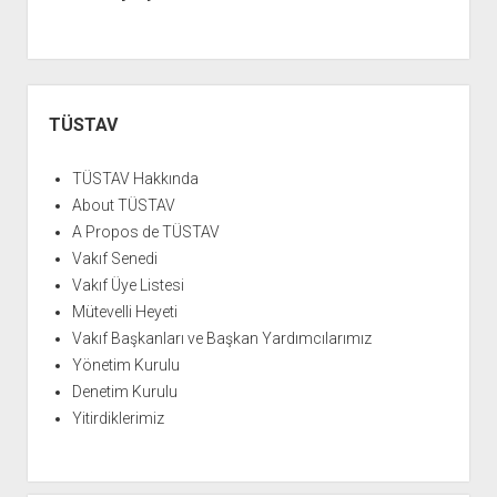
YURTDIŞI KİTAPLIĞI
aç
ATTF KİTAPLIĞI
FİDEF KİTAPLIĞI
Yan
TDF KİTAPLIĞI
Menü
TÜSTAV
GDF KİTAPLIĞI
TÜSTAV Hakkında
About TÜSTAV
A Propos de TÜSTAV
Vakıf Senedi
Vakıf Üye Listesi
Mütevelli Heyeti
Vakıf Başkanları ve Başkan Yardımcılarımız
Yönetim Kurulu
Denetim Kurulu
Yitirdiklerimiz