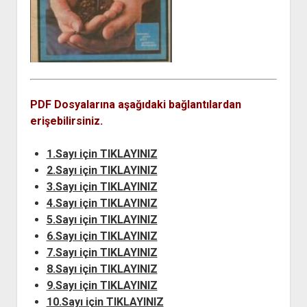
açılır
BARIŞ HAREKETLERİ ARŞİV FONU
SOL HAREKETLER KİTAPLIĞI
ÜYE BAŞVURU FORMU
İLETİŞİM
aç
menüyü
ARŞİVLERDEN YARARLANMA FORMU
DAVA DOSYALARI ARŞİV FONU
EMEK HAREKETİ KİTAPLIĞI
İLETİŞİM BİLGİLERİ
aç
GÖRSEL-İŞİTSEL ARŞİV FONU
BARIŞ HAREKETİ KİTAPLIĞI
BANKA HESAPLARIMIZ
KİTAP ABONE FORMU
ARŞİVLERDEN YARARLANMA KOŞULLARI
GENÇLİK HAREKETİ KİTAPLIĞI
ÇALIŞMA GÜNLERİMİZ
KADIN HAREKETİ KİTAPLIĞI
PDF Dosyalarına aşağıdaki bağlantılardan
ÖĞRETMEN HAREKETİ KİTAPLIĞI
erişebilirsiniz.
ANTİKOMÜNİZM KİTAPLIĞI
1.Sayı için TIKLAYINIZ
AYDINLIK KÜLLİYATI KİTAPLIĞI
2.Sayı için TIKLAYINIZ
NÂZIM HİKMET KİTAPLIĞI
3.Sayı için TIKLAYINIZ
HİKMET KIVILCIMLI KİTAPLIĞI
4.Sayı için TIKLAYINIZ
5.Sayı için TIKLAYINIZ
KERİM SADİ KİTAPLIĞI
6.Sayı için TIKLAYINIZ
HAYDAR RİFAT KİTAPLIĞI
7.Sayı için TIKLAYINIZ
1940’LI YILLAR KİTAPLIĞI
8.Sayı için TIKLAYINIZ
9.Sayı için TIKLAYINIZ
açılır
YURTDIŞI KİTAPLIĞI
menüyü
10.Sayı için TIKLAYINIZ