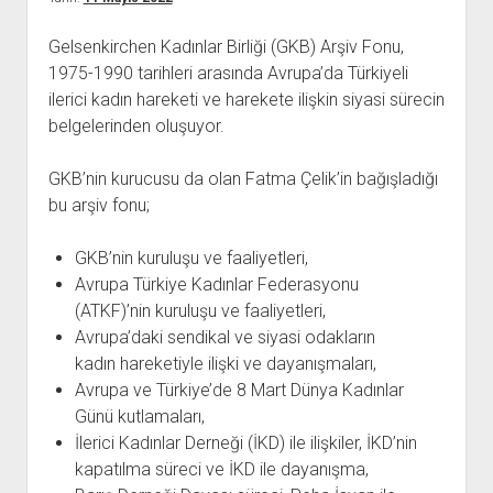
açılır
BARIŞ HAREKETLERİ ARŞİV FONU
SOL HAREKETLER KİTAPLIĞI
ÜYE BAŞVURU FORMU
İLETİŞİM
aç
menüyü
ARŞİVLERDEN YARARLANMA FORMU
DAVA DOSYALARI ARŞİV FONU
EMEK HAREKETİ KİTAPLIĞI
İLETİŞİM BİLGİLERİ
aç
Gelsenkirchen Kadınlar Birliği (GKB) Arşiv Fonu,
1975-1990 tarihleri arasında Avrupa’da Türkiyeli
GÖRSEL-İŞİTSEL ARŞİV FONU
BARIŞ HAREKETİ KİTAPLIĞI
BANKA HESAPLARIMIZ
KİTAP ABONE FORMU
ilerici kadın hareketi ve harekete ilişkin siyasi sürecin
ARŞİVLERDEN YARARLANMA KOŞULLARI
GENÇLİK HAREKETİ KİTAPLIĞI
ÇALIŞMA GÜNLERİMİZ
belgelerinden oluşuyor.
KADIN HAREKETİ KİTAPLIĞI
GKB’nin kurucusu da olan Fatma Çelik’in bağışladığı
ÖĞRETMEN HAREKETİ KİTAPLIĞI
bu arşiv fonu;
ANTİKOMÜNİZM KİTAPLIĞI
AYDINLIK KÜLLİYATI KİTAPLIĞI
GKB’nin kuruluşu ve faaliyetleri,
Avrupa Türkiye Kadınlar Federasyonu
NÂZIM HİKMET KİTAPLIĞI
(ATKF)’nin kuruluşu ve faaliyetleri,
HİKMET KIVILCIMLI KİTAPLIĞI
Avrupa’daki sendikal ve siyasi odakların
KERİM SADİ KİTAPLIĞI
kadın hareketiyle ilişki ve dayanışmaları,
Avrupa ve Türkiye’de 8 Mart Dünya Kadınlar
HAYDAR RİFAT KİTAPLIĞI
Günü kutlamaları,
1940’LI YILLAR KİTAPLIĞI
İlerici Kadınlar Derneği (İKD) ile ilişkiler, İKD’nin
açılır
YURTDIŞI KİTAPLIĞI
kapatılma süreci ve İKD ile dayanışma,
menüyü