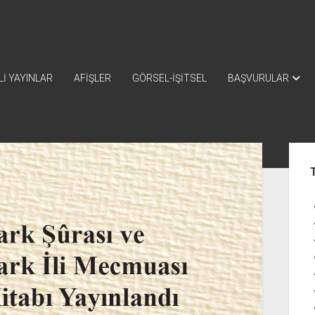
İ YAYINLAR
AFİŞLER
GÖRSEL-İŞİTSEL
BAŞVURULAR
Yan
Me