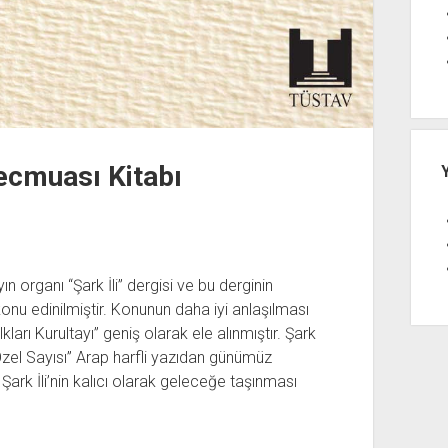
Mecmuası Kitabı
n organı “Şark İli” dergisi ve bu derginin
konu edinilmiştir. Konunun daha iyi anlaşılması
ları Kurultayı” geniş olarak ele alınmıştır. Şark
a Özel Sayısı” Arap harfli yazıdan günümüz
Şark İli’nin kalıcı olarak geleceğe taşınması