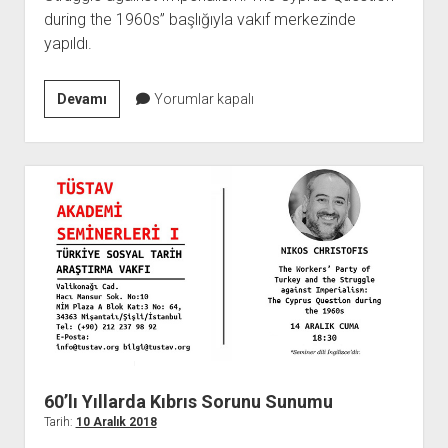
during the 1960s” başlığıyla vakıf merkezinde
yapıldı.
60’lı
Devamı
Yorumlar kapalı
Yıllarda
Kıbrıs
Sorunu
Konulu
Sunum
Vakıf
Merkezinde
Gerçekleştirildi
60’lı Yıllarda Kıbrıs Sorunu Sunumu
Tarih:
10 Aralık 2018