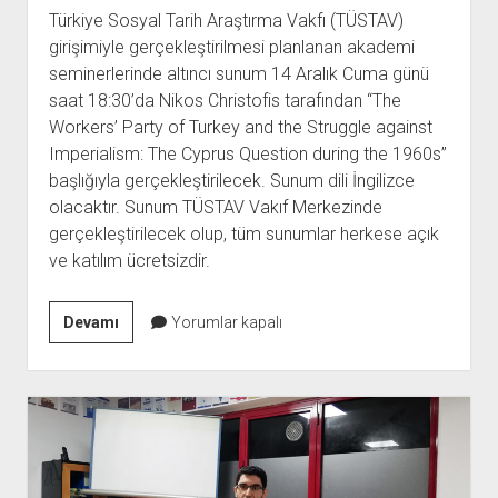
Türkiye Sosyal Tarih Araştırma Vakfı (TÜSTAV)
girişimiyle gerçekleştirilmesi planlanan akademi
seminerlerinde altıncı sunum 14 Aralık Cuma günü
saat 18:30’da Nikos Christofis tarafından “The
Workers’ Party of Turkey and the Struggle against
Imperialism: The Cyprus Question during the 1960s”
başlığıyla gerçekleştirilecek. Sunum dili İngilizce
olacaktır. Sunum TÜSTAV Vakıf Merkezinde
gerçekleştirilecek olup, tüm sunumlar herkese açık
ve katılım ücretsizdir.
60’lı
Devamı
Yorumlar kapalı
Yıllarda
Kıbrıs
Sorunu
Sunumu