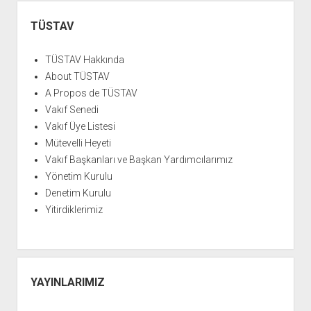
Sol
Yan
Konulu
Menü
TÜSTAV
Sunum
Vakıf
TÜSTAV Hakkında
Merkezinde
About TÜSTAV
Gerçekleştirildi
A Propos de TÜSTAV
Vakıf Senedi
Vakıf Üye Listesi
Mütevelli Heyeti
Vakıf Başkanları ve Başkan Yardımcılarımız
Yönetim Kurulu
Denetim Kurulu
Yitirdiklerimiz
YAYINLARIMIZ