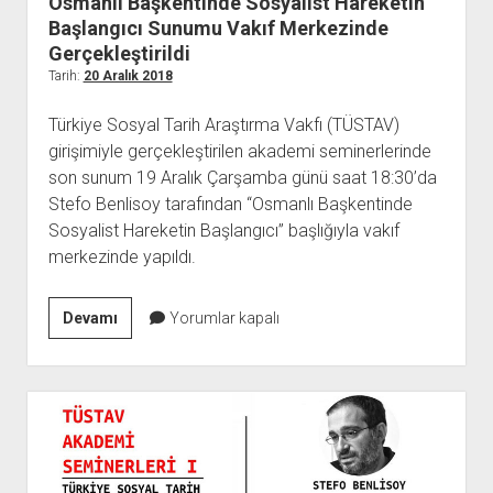
Osmanlı Başkentinde Sosyalist Hareketin
açılır
BARIŞ HAREKETLERİ ARŞİV FONU
SOL HAREKETLER KİTAPLIĞI
ÜYE BAŞVURU FORMU
İLETİŞİM
aç
menüyü
Başlangıcı Sunumu Vakıf Merkezinde
ARŞİVLERDEN YARARLANMA FORMU
DAVA DOSYALARI ARŞİV FONU
EMEK HAREKETİ KİTAPLIĞI
İLETİŞİM BİLGİLERİ
aç
Gerçekleştirildi
GÖRSEL-İŞİTSEL ARŞİV FONU
BARIŞ HAREKETİ KİTAPLIĞI
BANKA HESAPLARIMIZ
KİTAP ABONE FORMU
Tarih:
20 Aralık 2018
ARŞİVLERDEN YARARLANMA KOŞULLARI
GENÇLİK HAREKETİ KİTAPLIĞI
ÇALIŞMA GÜNLERİMİZ
Türkiye Sosyal Tarih Araştırma Vakfı (TÜSTAV)
KADIN HAREKETİ KİTAPLIĞI
girişimiyle gerçekleştirilen akademi seminerlerinde
son sunum 19 Aralık Çarşamba günü saat 18:30’da
ÖĞRETMEN HAREKETİ KİTAPLIĞI
Stefo Benlisoy tarafından “Osmanlı Başkentinde
ANTİKOMÜNİZM KİTAPLIĞI
Sosyalist Hareketin Başlangıcı” başlığıyla vakıf
AYDINLIK KÜLLİYATI KİTAPLIĞI
merkezinde yapıldı.
NÂZIM HİKMET KİTAPLIĞI
Osmanlı
Devamı
Yorumlar kapalı
HİKMET KIVILCIMLI KİTAPLIĞI
Başkentinde
KERİM SADİ KİTAPLIĞI
Sosyalist
HAYDAR RİFAT KİTAPLIĞI
Hareketin
Başlangıcı
1940’LI YILLAR KİTAPLIĞI
Sunumu
açılır
YURTDIŞI KİTAPLIĞI
Vakıf
menüyü