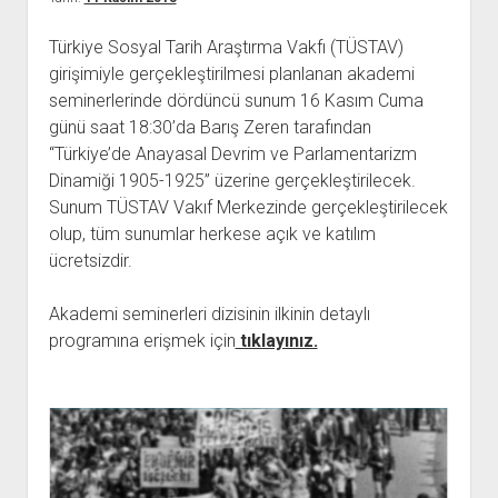
açılır
BARIŞ HAREKETLERİ ARŞİV FONU
SOL HAREKETLER KİTAPLIĞI
ÜYE BAŞVURU FORMU
İLETİŞİM
aç
menüyü
ARŞİVLERDEN YARARLANMA FORMU
DAVA DOSYALARI ARŞİV FONU
EMEK HAREKETİ KİTAPLIĞI
İLETİŞİM BİLGİLERİ
aç
Türkiye Sosyal Tarih Araştırma Vakfı (TÜSTAV)
girişimiyle gerçekleştirilmesi planlanan akademi
GÖRSEL-İŞİTSEL ARŞİV FONU
BARIŞ HAREKETİ KİTAPLIĞI
BANKA HESAPLARIMIZ
KİTAP ABONE FORMU
seminerlerinde dördüncü sunum 16 Kasım Cuma
ARŞİVLERDEN YARARLANMA KOŞULLARI
GENÇLİK HAREKETİ KİTAPLIĞI
ÇALIŞMA GÜNLERİMİZ
günü saat 18:30’da Barış Zeren tarafından
KADIN HAREKETİ KİTAPLIĞI
“Türkiye’de Anayasal Devrim ve Parlamentarizm
Dinamiği 1905-1925” üzerine gerçekleştirilecek.
ÖĞRETMEN HAREKETİ KİTAPLIĞI
Sunum TÜSTAV Vakıf Merkezinde gerçekleştirilecek
ANTİKOMÜNİZM KİTAPLIĞI
olup, tüm sunumlar herkese açık ve katılım
AYDINLIK KÜLLİYATI KİTAPLIĞI
ücretsizdir.
NÂZIM HİKMET KİTAPLIĞI
Akademi seminerleri dizisinin ilkinin detaylı
HİKMET KIVILCIMLI KİTAPLIĞI
programına erişmek için
tıklayınız.
KERİM SADİ KİTAPLIĞI
HAYDAR RİFAT KİTAPLIĞI
1940’LI YILLAR KİTAPLIĞI
açılır
YURTDIŞI KİTAPLIĞI
menüyü