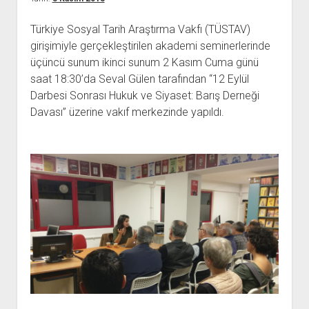
açılır
BARIŞ HAREKETLERİ ARŞİV FONU
SOL HAREKETLER KİTAPLIĞI
ÜYE BAŞVURU FORMU
İLETİŞİM
aç
menüyü
ARŞİVLERDEN YARARLANMA FORMU
DAVA DOSYALARI ARŞİV FONU
EMEK HAREKETİ KİTAPLIĞI
İLETİŞİM BİLGİLERİ
aç
Türkiye Sosyal Tarih Araştırma Vakfı (TÜSTAV)
girişimiyle gerçekleştirilen akademi seminerlerinde
GÖRSEL-İŞİTSEL ARŞİV FONU
BARIŞ HAREKETİ KİTAPLIĞI
BANKA HESAPLARIMIZ
KİTAP ABONE FORMU
üçüncü sunum ikinci sunum 2 Kasım Cuma günü
ARŞİVLERDEN YARARLANMA KOŞULLARI
GENÇLİK HAREKETİ KİTAPLIĞI
ÇALIŞMA GÜNLERİMİZ
saat 18:30’da Seval Gülen tarafından “12 Eylül
KADIN HAREKETİ KİTAPLIĞI
Darbesi Sonrası Hukuk ve Siyaset: Barış Derneği
Davası” üzerine vakıf merkezinde yapıldı.
ÖĞRETMEN HAREKETİ KİTAPLIĞI
ANTİKOMÜNİZM KİTAPLIĞI
AYDINLIK KÜLLİYATI KİTAPLIĞI
NÂZIM HİKMET KİTAPLIĞI
HİKMET KIVILCIMLI KİTAPLIĞI
KERİM SADİ KİTAPLIĞI
HAYDAR RİFAT KİTAPLIĞI
1940’LI YILLAR KİTAPLIĞI
açılır
YURTDIŞI KİTAPLIĞI
menüyü