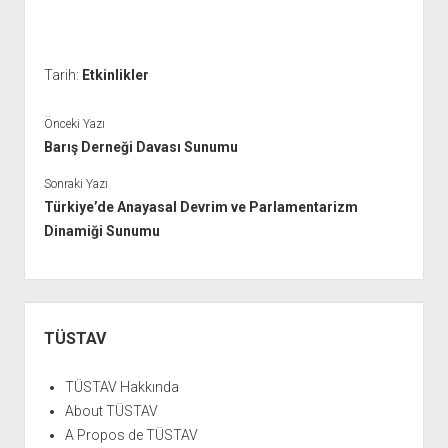
YURTDIŞI KİTAPLIĞI
aç
ATTF KİTAPLIĞI
FİDEF KİTAPLIĞI
Tarih:
Etkinlikler
TDF KİTAPLIĞI
Önceki Yazı
GDF KİTAPLIĞI
Barış Derneği Davası Sunumu
Sonraki Yazı
Türkiye’de Anayasal Devrim ve Parlamentarizm
Dinamiği Sunumu
Yan
Menü
TÜSTAV
TÜSTAV Hakkında
About TÜSTAV
A Propos de TÜSTAV