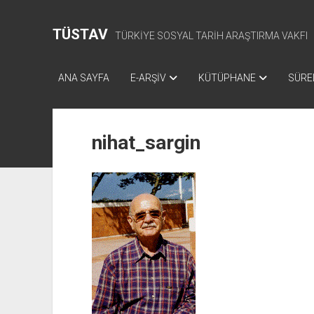
TÜSTAV
TÜRKİYE SOSYAL TARİH ARAŞTIRMA VAKFI
ANA SAYFA
E-ARŞİV
KÜTÜPHANE
SÜREL
nihat_sargin