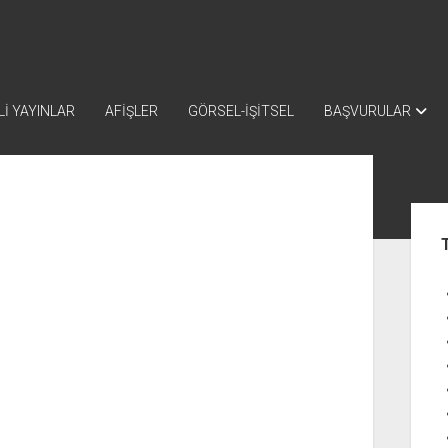
İ YAYINLAR
AFİŞLER
GÖRSEL-İŞİTSEL
BAŞVURULAR
Yan
Me