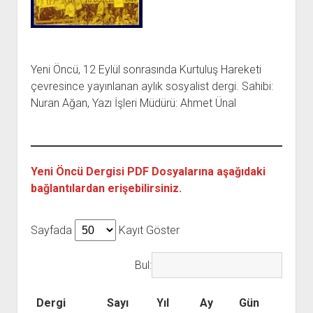
açılır
BARIŞ HAREKETLERİ ARŞİV FONU
SOL HAREKETLER KİTAPLIĞI
ÜYE BAŞVURU FORMU
İLETİŞİM
aç
menüyü
ARŞİVLERDEN YARARLANMA FORMU
DAVA DOSYALARI ARŞİV FONU
EMEK HAREKETİ KİTAPLIĞI
İLETİŞİM BİLGİLERİ
aç
GÖRSEL-İŞİTSEL ARŞİV FONU
BARIŞ HAREKETİ KİTAPLIĞI
BANKA HESAPLARIMIZ
KİTAP ABONE FORMU
Yeni Öncü, 12 Eylül sonrasında Kurtuluş Hareketi
ARŞİVLERDEN YARARLANMA KOŞULLARI
GENÇLİK HAREKETİ KİTAPLIĞI
ÇALIŞMA GÜNLERİMİZ
çevresince yayınlanan aylık sosyalist dergi. Sahibi:
KADIN HAREKETİ KİTAPLIĞI
Nuran Ağan, Yazı İşleri Müdürü: Ahmet Ünal
ÖĞRETMEN HAREKETİ KİTAPLIĞI
ANTİKOMÜNİZM KİTAPLIĞI
AYDINLIK KÜLLİYATI KİTAPLIĞI
Yeni Öncü Dergisi PDF Dosyalarına aşağıdaki
NÂZIM HİKMET KİTAPLIĞI
bağlantılardan erişebilirsiniz.
HİKMET KIVILCIMLI KİTAPLIĞI
KERİM SADİ KİTAPLIĞI
Sayfada
Kayıt Göster
HAYDAR RİFAT KİTAPLIĞI
Bul:
1940’LI YILLAR KİTAPLIĞI
açılır
YURTDIŞI KİTAPLIĞI
Dergi
Sayı
Yıl
Ay
Gün
menüyü