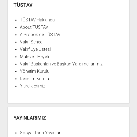
YURTDIŞI KİTAPLIĞI
aç
Menü
TÜSTAV
ATTF KİTAPLIĞI
TÜSTAV Hakkında
FİDEF KİTAPLIĞI
About TÜSTAV
TDF KİTAPLIĞI
A Propos de TÜSTAV
GDF KİTAPLIĞI
Vakıf Senedi
Vakıf Üye Listesi
Mütevelli Heyeti
Vakıf Başkanları ve Başkan Yardımcılarımız
Yönetim Kurulu
Denetim Kurulu
Yitirdiklerimiz
YAYINLARIMIZ
Sosyal Tarih Yayınları