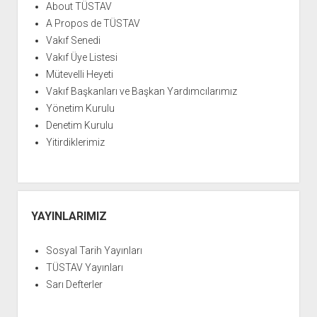
YURTDIŞI KİTAPLIĞI
aç
About TÜSTAV
A Propos de TÜSTAV
ATTF KİTAPLIĞI
Vakıf Senedi
FİDEF KİTAPLIĞI
Vakıf Üye Listesi
TDF KİTAPLIĞI
Mütevelli Heyeti
Vakıf Başkanları ve Başkan Yardımcılarımız
GDF KİTAPLIĞI
Yönetim Kurulu
Denetim Kurulu
Yitirdiklerimiz
YAYINLARIMIZ
Sosyal Tarih Yayınları
TÜSTAV Yayınları
Sarı Defterler