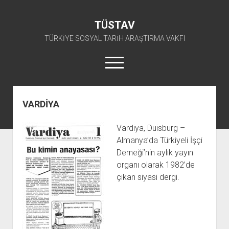
TÜSTAV
TÜRKİYE SOSYAL TARİH ARAŞTIRMA VAKFI
menüyü
aç
twitter
facebook
instagram
youtube
VARDİYA
ANA SAYFA
Vardiya, Duisburg –
açılır
E-ARŞİV
Almanya’da Türkiyeli İşçi
menüyü
açılır
TKP ARŞİV FONU
KÜTÜPHANE
aç
Derneği’nin aylık yayın
menüyü
organı olarak 1982’de
SÜRELİ YAYINLAR
TİP ARŞİV FONU
TKP KİTAPLIĞI
aç
çıkan siyasi dergi.
TSİP ARŞİV FONU
TİP KİTAPLIĞI
AFİŞLER
TBKP ARŞİV FONU
GÖRSEL-İŞİTSEL
TSİP KİTAPLIĞI
açılır
İŞÇİ HAREKETLERİ ARŞİV FONU
TBKP KİTAPLIĞI
BAŞVURULAR
menüyü