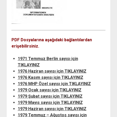
açılır
BARIŞ HAREKETLERİ ARŞİV FONU
SOL HAREKETLER KİTAPLIĞI
ÜYE BAŞVURU FORMU
İLETİŞİM
aç
menüyü
ARŞİVLERDEN YARARLANMA FORMU
DAVA DOSYALARI ARŞİV FONU
EMEK HAREKETİ KİTAPLIĞI
İLETİŞİM BİLGİLERİ
aç
GÖRSEL-İŞİTSEL ARŞİV FONU
BARIŞ HAREKETİ KİTAPLIĞI
BANKA HESAPLARIMIZ
KİTAP ABONE FORMU
ARŞİVLERDEN YARARLANMA KOŞULLARI
GENÇLİK HAREKETİ KİTAPLIĞI
ÇALIŞMA GÜNLERİMİZ
KADIN HAREKETİ KİTAPLIĞI
PDF Dosyalarına aşağıdaki bağlantılardan
ÖĞRETMEN HAREKETİ KİTAPLIĞI
erişebilirsiniz.
ANTİKOMÜNİZM KİTAPLIĞI
1971 Temmuz Berlin sayısı için
AYDINLIK KÜLLİYATI KİTAPLIĞI
TIKLAYINIZ
NÂZIM HİKMET KİTAPLIĞI
1976 Haziran sayısı için TIKLAYINIZ
HİKMET KIVILCIMLI KİTAPLIĞI
1976 Kasım sayısı için TIKLAYINIZ
1976 MHP Özel sayısı için TIKLAYINIZ
KERİM SADİ KİTAPLIĞI
1979 Ocak sayısı için TIKLAYINIZ
HAYDAR RİFAT KİTAPLIĞI
1979 Şubat sayısı için TIKLAYINIZ
1940’LI YILLAR KİTAPLIĞI
1979 Mayıs sayısı için TIKLAYINIZ
1979 Haziran sayısı için TIKLAYINIZ
açılır
YURTDIŞI KİTAPLIĞI
menüyü
1979 Temmuz – Ağustos sayısı için