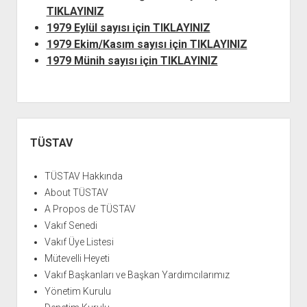
YURTDIŞI KİTAPLIĞI
aç
TIKLAYINIZ
ATTF KİTAPLIĞI
1979 Eylül sayısı için TIKLAYINIZ
1979 Ekim/Kasım sayısı için TIKLAYINIZ
FİDEF KİTAPLIĞI
1979 Münih sayısı için TIKLAYINIZ
TDF KİTAPLIĞI
GDF KİTAPLIĞI
Yan
Menü
TÜSTAV
TÜSTAV Hakkında
About TÜSTAV
A Propos de TÜSTAV
Vakıf Senedi
Vakıf Üye Listesi
Mütevelli Heyeti
Vakıf Başkanları ve Başkan Yardımcılarımız
Yönetim Kurulu