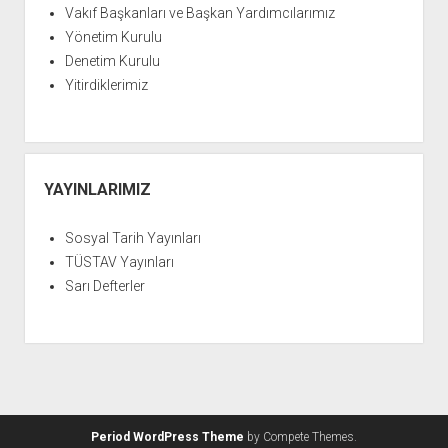
YURTDIŞI KİTAPLIĞI
aç
Vakıf Başkanları ve Başkan Yardımcılarımız
ATTF KİTAPLIĞI
Yönetim Kurulu
Denetim Kurulu
FİDEF KİTAPLIĞI
Yitirdiklerimiz
TDF KİTAPLIĞI
GDF KİTAPLIĞI
YAYINLARIMIZ
Sosyal Tarih Yayınları
TÜSTAV Yayınları
Sarı Defterler
Period WordPress Theme
by Compete Themes.