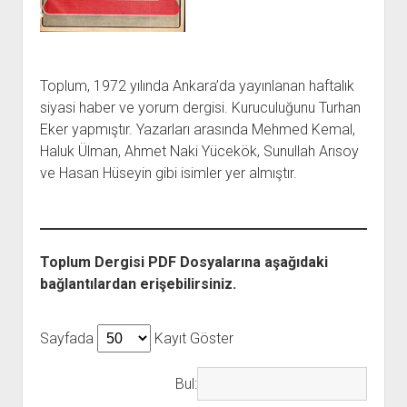
açılır
BARIŞ HAREKETLERİ ARŞİV FONU
SOL HAREKETLER KİTAPLIĞI
ÜYE BAŞVURU FORMU
İLETİŞİM
aç
menüyü
ARŞİVLERDEN YARARLANMA FORMU
DAVA DOSYALARI ARŞİV FONU
EMEK HAREKETİ KİTAPLIĞI
İLETİŞİM BİLGİLERİ
aç
GÖRSEL-İŞİTSEL ARŞİV FONU
BARIŞ HAREKETİ KİTAPLIĞI
BANKA HESAPLARIMIZ
KİTAP ABONE FORMU
Toplum, 1972 yılında Ankara’da yayınlanan haftalık
ARŞİVLERDEN YARARLANMA KOŞULLARI
GENÇLİK HAREKETİ KİTAPLIĞI
ÇALIŞMA GÜNLERİMİZ
siyasi haber ve yorum dergisi. Kuruculuğunu Turhan
KADIN HAREKETİ KİTAPLIĞI
Eker yapmıştır. Yazarları arasında Mehmed Kemal,
ÖĞRETMEN HAREKETİ KİTAPLIĞI
Haluk Ülman, Ahmet Naki Yücekök, Sunullah Arısoy
ve Hasan Hüseyin gibi isimler yer almıştır.
ANTİKOMÜNİZM KİTAPLIĞI
AYDINLIK KÜLLİYATI KİTAPLIĞI
NÂZIM HİKMET KİTAPLIĞI
Toplum Dergisi PDF Dosyalarına aşağıdaki
HİKMET KIVILCIMLI KİTAPLIĞI
bağlantılardan erişebilirsiniz.
KERİM SADİ KİTAPLIĞI
HAYDAR RİFAT KİTAPLIĞI
Sayfada
Kayıt Göster
1940’LI YILLAR KİTAPLIĞI
açılır
YURTDIŞI KİTAPLIĞI
Bul:
menüyü