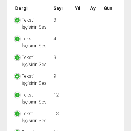
YURTDIŞI KİTAPLIĞI
aç
Dergi
Sayı
Yıl
Ay
Gün
ATTF KİTAPLIĞI
Tekstil
3
FİDEF KİTAPLIĞI
İşçisinin Sesi
TDF KİTAPLIĞI
Tekstil
4
GDF KİTAPLIĞI
İşçisinin Sesi
Tekstil
8
İşçisinin Sesi
Tekstil
9
İşçisinin Sesi
Tekstil
12
İşçisinin Sesi
Tekstil
13
İşçisinin Sesi