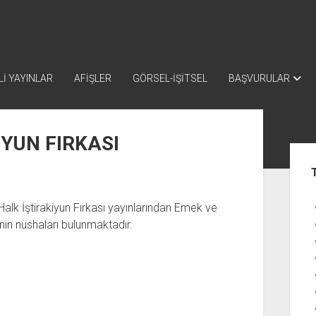
İ YAYINLAR
AFİŞLER
GÖRSEL-İŞİTSEL
BAŞVURULAR
İYUN FIRKASI
Yan
Me
Halk İştirakiyun Fırkası yayınlarından Emek ve
inin nüshaları bulunmaktadır.