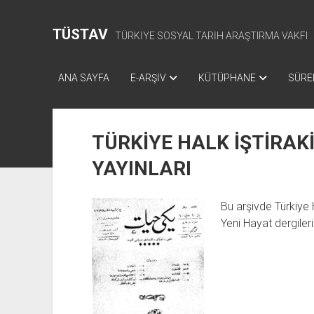
TÜSTAV
TÜRKİYE SOSYAL TARİH ARAŞTIRMA VAKFI
ANA SAYFA
E-ARŞİV
KÜTÜPHANE
SÜREL
TÜRKİYE HALK İŞTİRAK
YAYINLARI
Bu arşivde Türkiye 
Yeni Hayat dergiler