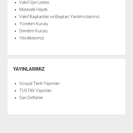
YURTDIŞI KİTAPLIĞI
aç
Vakıf Üye Listesi
Mütevelli Heyeti
ATTF KİTAPLIĞI
Vakıf Başkanları ve Başkan Yardımcılarımız
FİDEF KİTAPLIĞI
Yönetim Kurulu
TDF KİTAPLIĞI
Denetim Kurulu
Yitirdiklerimiz
GDF KİTAPLIĞI
YAYINLARIMIZ
Sosyal Tarih Yayınları
TÜSTAV Yayınları
Sarı Defterler