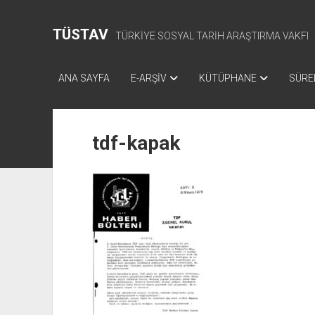
TÜSTAV
TÜRKİYE SOSYAL TARİH ARAŞTIRMA VAKFI
ANA SAYFA
E-ARŞİV
KÜTÜPHANE
SÜREL
tdf-kapak