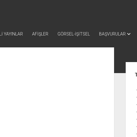
İ YAYINLAR
AFİŞLER
GÖRSEL-İŞİTSEL
BAŞVURULAR
Yan
Me