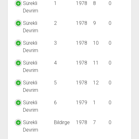
YURTDIŞI KİTAPLIĞI
aç
Sürekli
1
1978
8
0
Devrim
ATTF KİTAPLIĞI
FİDEF KİTAPLIĞI
Sürekli
2
1978
9
0
Devrim
TDF KİTAPLIĞI
GDF KİTAPLIĞI
Sürekli
3
1978
10
0
Devrim
Sürekli
4
1978
11
0
Devrim
Sürekli
5
1978
12
0
Devrim
Sürekli
6
1979
1
0
Devrim
Sürekli
Bildirge
1978
7
0
Devrim