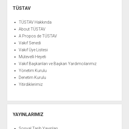
Yan
YURTDIŞI KİTAPLIĞI
aç
Menü
TÜSTAV
ATTF KİTAPLIĞI
FİDEF KİTAPLIĞI
TÜSTAV Hakkında
TDF KİTAPLIĞI
About TÜSTAV
A Propos de TÜSTAV
GDF KİTAPLIĞI
Vakıf Senedi
Vakıf Üye Listesi
Mütevelli Heyeti
Vakıf Başkanları ve Başkan Yardımcılarımız
Yönetim Kurulu
Denetim Kurulu
Yitirdiklerimiz
YAYINLARIMIZ
Sosyal Tarih Yayınları