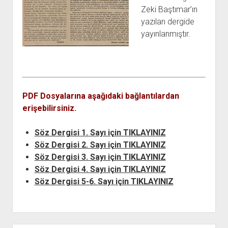
açılır
BARIŞ HAREKETLERİ ARŞİV FONU
SOL HAREKETLER KİTAPLIĞI
ÜYE BAŞVURU FORMU
İLETİŞİM
aç
Zeki Baştımar’ın
menüyü
ARŞİVLERDEN YARARLANMA FORMU
DAVA DOSYALARI ARŞİV FONU
EMEK HAREKETİ KİTAPLIĞI
İLETİŞİM BİLGİLERİ
aç
yazıları dergide
yayınlanmıştır.
GÖRSEL-İŞİTSEL ARŞİV FONU
BARIŞ HAREKETİ KİTAPLIĞI
BANKA HESAPLARIMIZ
KİTAP ABONE FORMU
ARŞİVLERDEN YARARLANMA KOŞULLARI
GENÇLİK HAREKETİ KİTAPLIĞI
ÇALIŞMA GÜNLERİMİZ
KADIN HAREKETİ KİTAPLIĞI
ÖĞRETMEN HAREKETİ KİTAPLIĞI
PDF Dosyalarına aşağıdaki bağlantılardan
ANTİKOMÜNİZM KİTAPLIĞI
erişebilirsiniz.
AYDINLIK KÜLLİYATI KİTAPLIĞI
Söz Dergisi 1. Sayı için TIKLAYINIZ
NÂZIM HİKMET KİTAPLIĞI
Söz Dergisi 2. Sayı için TIKLAYINIZ
HİKMET KIVILCIMLI KİTAPLIĞI
Söz Dergisi 3. Sayı için TIKLAYINIZ
KERİM SADİ KİTAPLIĞI
Söz Dergisi 4. Sayı için TIKLAYINIZ
Söz Dergisi 5-6. Sayı için TIKLAYINIZ
HAYDAR RİFAT KİTAPLIĞI
1940’LI YILLAR KİTAPLIĞI
açılır
YURTDIŞI KİTAPLIĞI
menüyü