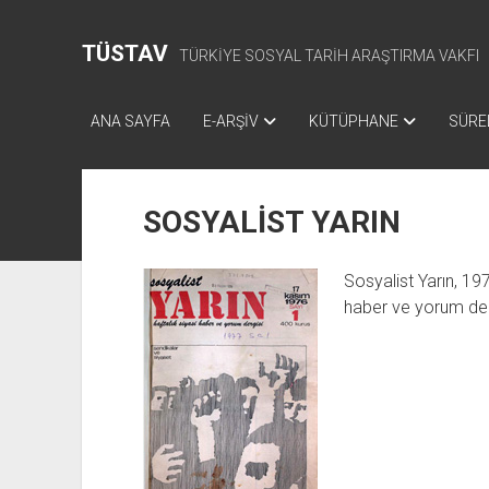
TÜSTAV
TÜRKİYE SOSYAL TARİH ARAŞTIRMA VAKFI
ANA SAYFA
E-ARŞİV
KÜTÜPHANE
SÜREL
SOSYALİST YARIN
Sosyalist Yarın, 197
haber ve yorum derg