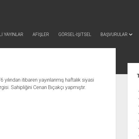
İ YAYINLAR
AFİŞLER
GÖRSEL-İŞİTSEL
BAŞVURULAR
Yan
Me
6 yılından itibaren yayınlanmış haftalık siyasi
isi. Sahipliğini Cenan Bıçakçı yapmıştır.