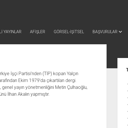
İ YAYINLAR
AFİŞLER
GÖRSEL-İŞİTSEL
BAŞVURULAR
Yan
Me
ürkiye İşçi Partisi’nden (TİP) kopan Yalçın
rafından Ekim 1979’da çıkartılan dergi.
l, genel yayın yönetmenliğini Metin Çulhaoğlu,
ünü İlhan Akalın yapmıştır.