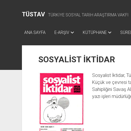
TÜSTAV
TÜRKİYE SOSYAL TARİH ARAŞTIRMA VAKFI
ANA SAYFA
E-ARŞİV
KÜTÜPHANE
SÜREL
SOSYALİST İKTİDAR
Sosyalist İktidar, T
Küçük ve çevresi ta
Sahipliğini Savaş A
yazı işleri müdürlüğ