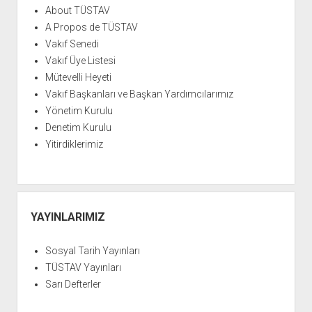
YURTDIŞI KİTAPLIĞI
aç
About TÜSTAV
ATTF KİTAPLIĞI
A Propos de TÜSTAV
Vakıf Senedi
FİDEF KİTAPLIĞI
Vakıf Üye Listesi
TDF KİTAPLIĞI
Mütevelli Heyeti
GDF KİTAPLIĞI
Vakıf Başkanları ve Başkan Yardımcılarımız
Yönetim Kurulu
Denetim Kurulu
Yitirdiklerimiz
YAYINLARIMIZ
Sosyal Tarih Yayınları
TÜSTAV Yayınları
Sarı Defterler