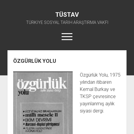
TÜSTAV
TÜRKİYE SOSYAL TARİH ARAŞTIRMA VAKFI
menüyü
aç
twitter
facebook
instagram
youtube
ÖZGÜRLÜK YOLU
ANA SAYFA
Özgürlük Yolu, 1975
açılır
E-ARŞİV
yılından itibaren
menüyü
açılır
TKP ARŞİV FONU
KÜTÜPHANE
aç
Kemal Burkay ve
menüyü
TKSP çevresince
SÜRELİ YAYINLAR
TİP ARŞİV FONU
TKP KİTAPLIĞI
aç
yayınlanmış aylık
TSİP ARŞİV FONU
TİP KİTAPLIĞI
AFİŞLER
siyasi dergi.
TBKP ARŞİV FONU
GÖRSEL-İŞİTSEL
TSİP KİTAPLIĞI
açılır
İŞÇİ HAREKETLERİ ARŞİV FONU
TBKP KİTAPLIĞI
BAŞVURULAR
menüyü